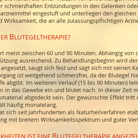
er schmerzhaften Entzündungen in den Gelenken ode
igarzneimittel eingestuft und unterliegen den gleiche
nd Wirksamkeit, die an alle zulassungspflichtigen Arzne
B
DER
LUTEGELTHERAPIE?
t meist zwischen 60 und 90 Minuten. Abhängig von der
 Sitzung ausreichend. Zu Behandlungsbeginn wird der
angesetzt, saugt sich fest und sägt sich mit seinen K
organg ist weitgehend schmerzfrei, da der Blutegel hi
e abgibt. Im weiteren Verlauf (15 bis 90 Minuten) leit
n in das Gewebe ein und blutet nach. In dieser Zeit 
aterial abgedeckt sein. Der gewünschte Effekt tritt 
lt häufig monatelang.
at sich seit Jahrhunderten als Naturheilverfahren etab
g mit breitem Wirksamkeitsspektrum und guter Vertr
B
KHEITEN IST EINE
LUTEGELTHERAPIE ANGEZEI