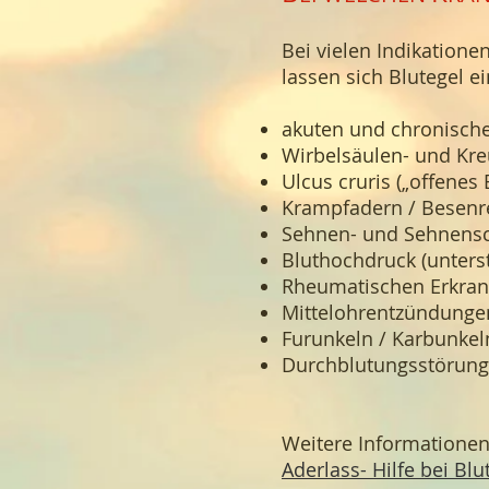
Bei vielen Indikation
lassen sich Blutegel ei
akuten und chronisch
Wirbelsäulen- und Kr
Ulcus cruris („offenes 
Krampfadern / Besenr
Sehnen- und Sehnens
Bluthochdruck (unter
Rheumatischen Erkra
Mittelohrentzündungen
Furunkeln / Karbunkel
Durchblutungsstörung
Weitere Informationen
Aderlass- Hilfe bei Bl