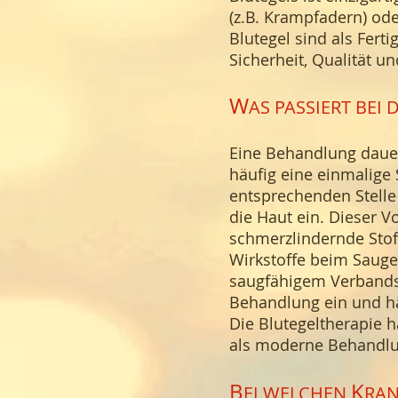
(z.B. Krampfadern) od
Blutegel sind als Fert
Sicherheit, Qualität u
W
AS PASSIERT BEI 
Eine Behandlung dauer
häufig eine einmalige
entsprechenden Stelle 
die Haut ein. Dieser V
schmerzlindernde Stoff
Wirkstoffe beim Sauge
saugfähigem Verbandsm
Behandlung ein und hä
Die Blutegeltherapie h
als moderne Behandlun
B
K
EI WELCHEN
RAN