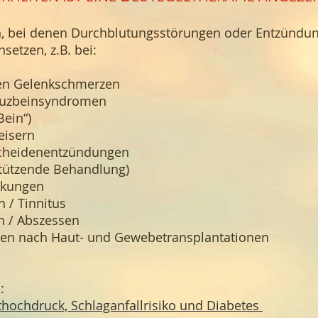
en, bei denen Durchblutungsstörungen oder Entzündu
nsetzen, z.B. bei:
en Gelenkschmerzen
euzbeinsyndromen
Bein“)
eisern
cheidenentzündungen
stützende Behandlung)
nkungen
 / Tinnitus
n / Abszessen
en nach Haut- und Gewebetransplantationen
:
uthochdruck, Schlaganfallrisiko und Diabetes