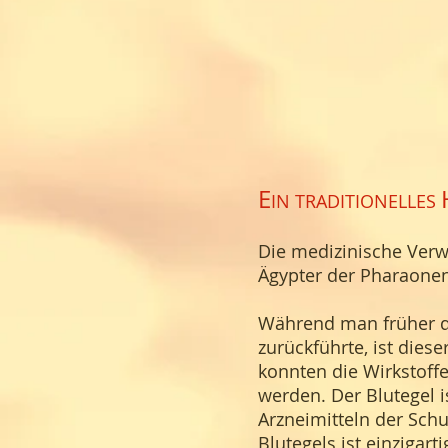
E
IN TRADITIONELLES
Die medizinische Verwe
Ägypter der Pharaonen
Während man früher di
zurückführte, ist die
konnten die Wirkstoffe
werden. Der Blutegel i
Arzneimitteln der Sch
Blutegels ist einzigar