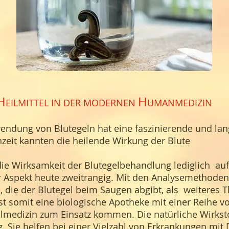
H
H
EILMITTEL IN DER M
ODERNEN
UMANMEDIZIN
ndung von Blutegeln hat eine faszinierende und lange
zeit kannten die heilende Wirkung der Blute
e Wirksamkeit der Blutegelbehandlung lediglich auf 
ser Aspekt heute zweitrangig. Mit den Analysemethod
, die der Blutegel beim Saugen abgibt, als weiteres Th
st somit eine biologische Apotheke mit einer Reihe vo
ulmedizin zum Einsatz kommen. Die natürliche Wirks
tig. Sie helfen bei einer Vielzahl von Erkrankungen m